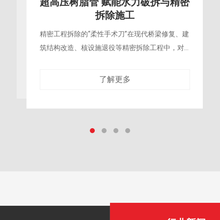
超高压树脂管 工业清洗与表面处理
领域的革新性输送方案
突破传统压力极限的柔性动力核心在船舶除锈、
大型储罐清洗、混凝土表面拉毛等工业清洗与表
面处理领域，传统的中低压输送管路已无法满足
日益提升的作业效率与环保要求，超高压树
了解更多