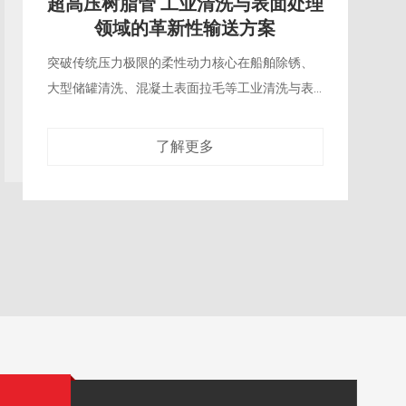
超高压油气井压裂酸化软管 海上深
水油气开发的柔性安全屏障
海洋平台压裂作业的关键配套部件海上深水油气
田的压裂酸化作业，受平台甲板空间狭小、吊装
荷载有限、高盐雾腐蚀等特殊条件限制，传统全
刚性超高压管汇很难适配这类场景，超高压
了解更多