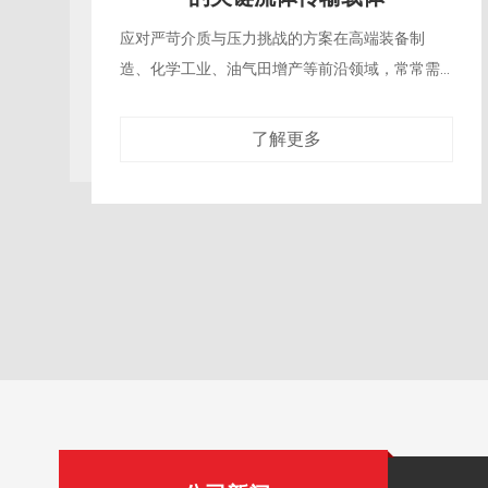
超高压树脂管 赋能水力破拆与精密
拆除施工
精密工程拆除的“柔性手术刀”在现代桥梁修复、建
筑结构改造、核设施退役等精密拆除工程中，对
施工的精确性、安全性与对保留结构的零损伤要
求达到了前所未有的高
了解更多