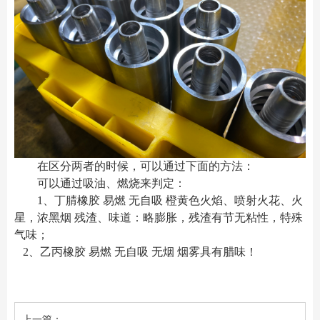
在区分两者的时候，可以通过下面的方法：
可以通过吸油、燃烧来判定
：
1、
丁腈橡胶
易燃
无自吸
橙黄色火焰、喷射火花、火
星，浓黑烟
残渣、味道：略膨胀，残渣有节无粘性，特殊
气味；
2、
乙丙橡胶
易燃
无自吸
无烟
烟雾具有腊味！
上一篇：