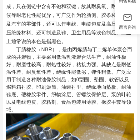
销售热线
成，只在侧链中含有不饱和双键，故其耐臭氧、耐热、耐
候等耐老化性能优异，可广泛作为轮胎侧、胶条和内胎以
及汽车的零部件，还可以作电线、电缆包皮及高压、超高
留言咨询
压绝缘材料。还可制造及鞋、卫生用品等浅色制品。工业
上通常说的本色是指黑色。
丁腈橡胶（
NBR），是由
丙烯腈
与
丁二烯
单体聚合而
成的
共聚物
，主要采用低温乳液聚合法生产，耐油性极
好，耐磨性较高，耐热性较好，粘接力强。其缺点是耐低
温性差、耐臭氧性差，绝缘性能低劣，弹性稍低。广泛应
用于制造各种耐油像胶制品，如
0型圈、塾圈、软管以及
燃料箱衬胶、印刷滚筒、油罐衬里、绝缘地面塾板、耐油
鞋底、硬橡胶零件、织物涂层、管螺纹保护层、泵的叶轮
以及电线包皮、胶粘剂、食品包装用薄膜、橡胶手套等领
域。