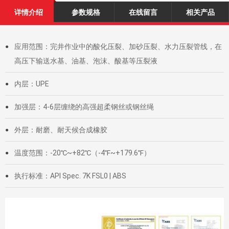
详情介绍
参数规格
在线留言
相关产品
应用范围：完井作业中的酸化压裂、加砂压裂、水力压裂管线，在
●
高压下输送水基、油基、泡沫、酸基等压裂液
内层：UPE
●
加强层：4-6层缠绕的高强超柔钢丝或钢丝绳
●
外层：耐磨、耐天候合成橡胶
●
温度范围：-20℃~+82℃（-4℉~+179.6℉）
●
执行标准：API Spec. 7K FSL0 | ABS
●