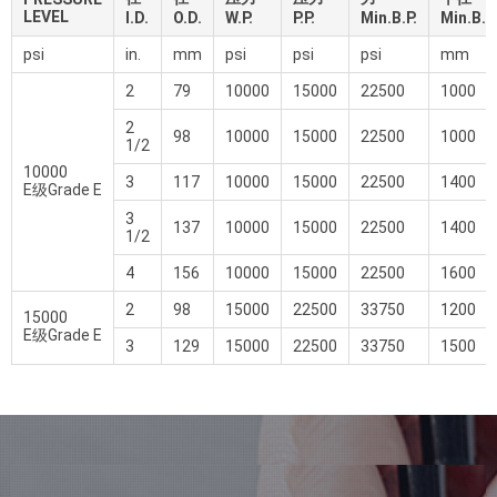
LEVEL
I.D.
O.D.
W.P.
P.P.
Min.B.P.
Min.B.R
psi
in.
mm
psi
psi
psi
mm
2
79
10000
15000
22500
1000
2
98
10000
15000
22500
1000
1/2
10000
3
117
10000
15000
22500
1400
E级Grade E
3
137
10000
15000
22500
1400
1/2
4
156
10000
15000
22500
1600
2
98
15000
22500
33750
1200
15000
E级Grade E
3
129
15000
22500
33750
1500