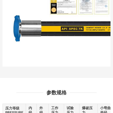
参数规格
内
外
工作
试验
爆破压
小弯曲
压力等级
径
径
压力
压力
力
半径
PRESSURE