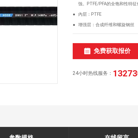
蚀。PTFE/PFA的全饱和性
●
內层：PTFE
●
增强层：合成纤维和螺旋钢丝
免费获取报价
13273
24小时热线服务：
参数规格
在线留言