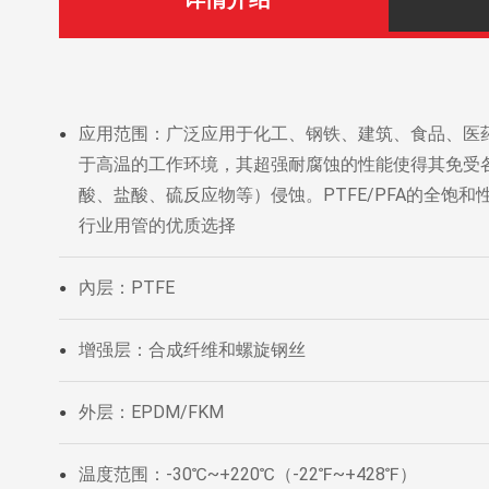
应用范围：广泛应用于化工、钢铁、建筑、食品、医
●
于高温的工作环境，其超强耐腐蚀的性能使得其免受
酸、盐酸、硫反应物等）侵蚀。PTFE/PFA的全饱
行业用管的优质选择
內层：PTFE
●
增强层：合成纤维和螺旋钢丝
●
外层：EPDM/FKM
●
温度范围：-30℃~+220℃（-22℉~+428℉）
●