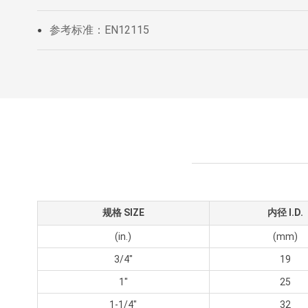
参考标准：EN12115
●
规格 SIZE
内径 I.D.
(in.)
(mm)
3/4"
19
1"
25
1-1/4"
32