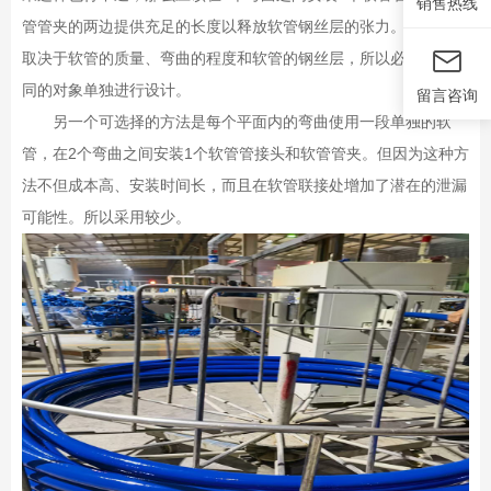
销售热线
管管夹的两边提供充足的长度以释放软管钢丝层的张力。这个长度
取决于软管的质量、弯曲的程度和软管的钢丝层，所以必须针对不
同的对象单独进行设计。
留言咨询
另一个可选择的方法是每个平面内的弯曲使用一段单独的软
管，在
2
个弯曲之间安装
1
个软管管接头和软管管夹。但因为这种方
法不但成本高、安装时间长，而且在软管联接处增加了潜在的泄漏
可能性。所以采用较少。