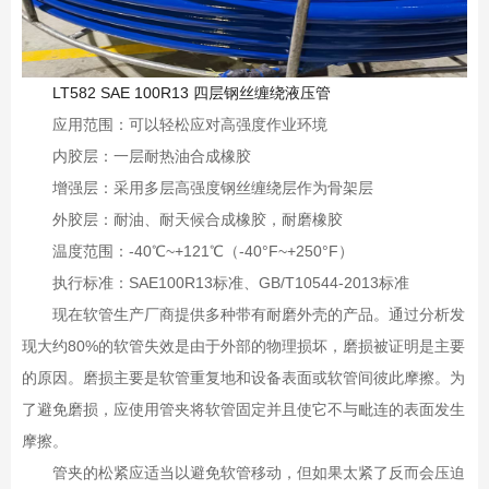
LT582
SAE 100R13
四层钢丝缠绕液压管
应用范围：可以轻松应对高强度作业环境
内胶层：一层耐热油合成橡胶
增强层：采用多层高强度钢丝缠绕层作为骨架层
外胶层：耐油、耐天候合成橡胶，耐磨橡胶
温度范围：
-40
℃
~+121
℃（
-40
°
F~+250
°
F
）
执行标准：
SAE100R13
标准、
GB/T10544-2013
标准
现在软管生产厂商提供多种带有耐磨外壳的产品。通过分析发
现大约
80%
的软管失效是由于外部的物理损坏，磨损被证明是主要
的原因。磨损主要是软管重复地和设备表面或软管间彼此摩擦。为
了避免磨损，应使用管夹将软管固定并且使它不与毗连的表面发生
摩擦。
管夹的松紧应适当以避免软管移动，但如果太紧了反而会压迫