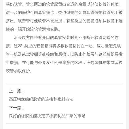
损伤软管。管夹两边的软管应留出合适的余量以补偿软管的伸缩。
进一步的保护可由套管提供，类似弹簧的金属套管保护软管免于被
挤压。软套管可使软管不被磨损，有些类型的套管必须从软管不连
接的一端开始沿软管滑动安装。
沿长度方向带有开口的套管安装时则不用断开软管两端的连
接。这
2
种类型的套管都能将多根软管捆扎在一起。应尽量避免软
管与机器或驾驶棚等处接触和磨擦，以防止外胶层与钢丝编织层发
生磨损。在可能与外界发生机械摩擦的区段，应包缠帆布带或套橡
胶管加以保护。
上一篇：
高压钢丝编织胶管的连接和密封方法
下一篇：
良好的橡胶性能决定了橡胶制品厂家的市场