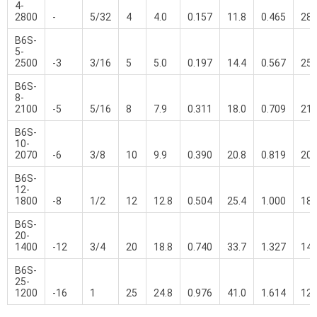
4-
2800
-
5/32
4
4.0
0.157
11.8
0.465
28
B6S-
5-
2500
-3
3/16
5
5.0
0.197
14.4
0.567
25
B6S-
8-
2100
-5
5/16
8
7.9
0.311
18.0
0.709
21
B6S-
10-
2070
-6
3/8
10
9.9
0.390
20.8
0.819
20
B6S-
12-
1800
-8
1/2
12
12.8
0.504
25.4
1.000
18
B6S-
20-
1400
-12
3/4
20
18.8
0.740
33.7
1.327
14
B6S-
25-
1200
-16
1
25
24.8
0.976
41.0
1.614
12