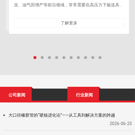
精密工程拆除的“柔性手术刀”在现代桥梁修复、
力下输送具有
造、核设施退役等精密拆除工程中，对施工的精
压树脂管凭借
性与对保留结构的零损伤要求达到了前所未有的
了解更多
公司新闻
行业新闻
大口径橡胶管的“硬核进化论”——从工具到解决方案的跨越
●
2026-06-25