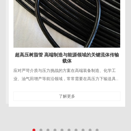
超高压树脂管 高端制造与能源领域的关键流体传输
载体
对严苛介质与压力挑战的方案在高端装备制造、化学工
精密
、油气田增产等前沿领域，常常需要在高压力下输送具有
造、
蚀性、高纯度或特殊性质的流体介质。超高压树脂管凭借
性与
了解更多