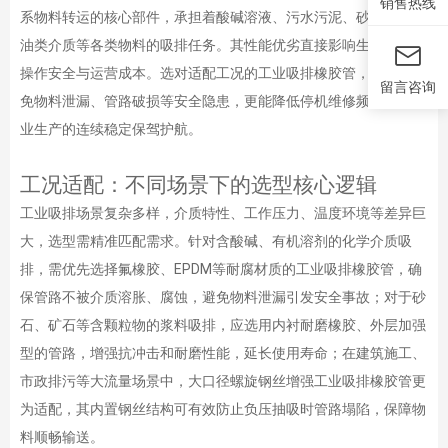
销售热线
系物料转运的核心部件，承担着酸碱溶液、污水污泥、砂石浆料、
油类介质等各类物料的吸排任务。其性能优劣直接影响生产效率、
操作安全与运营成本。选对适配工况的工业吸排橡胶管，不仅能避
留言咨询
免物料泄漏、管路破损等安全隐患，更能降低停机维修频率，为工
业生产的连续稳定保驾护航。
工况适配：不同场景下的选型核心逻辑
工业吸排场景复杂多样，介质特性、工作压力、温度环境等差异巨
大，选型需精准匹配需求。针对含酸碱、有机溶剂的化学介质吸
排，需优先选择氟橡胶、EPDM等耐腐材质的工业吸排橡胶管，确
保管路不被介质溶胀、腐蚀，避免物料泄漏引发安全事故；对于砂
石、矿石等含颗粒物的浆料吸排，应选用内衬耐磨橡胶、外层加强
型的管路，增强抗冲击和耐磨性能，延长使用寿命；在建筑施工、
市政排污等大流量场景中，大口径螺旋钢丝增强工业吸排橡胶管更
为适配，其内置钢丝结构可有效防止负压抽吸时管路塌陷，保障物
料顺畅输送。