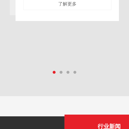
苹果深加工的转化瓶颈我国是苹果种植大国，每
年都有大量的优质苹果因外观瑕疵、集中上市滞
销等问题，无法以鲜果形式卖出，只能以极低价
格进入饲料加工、低端果脯生产等低附加值
了解更多
行业新闻