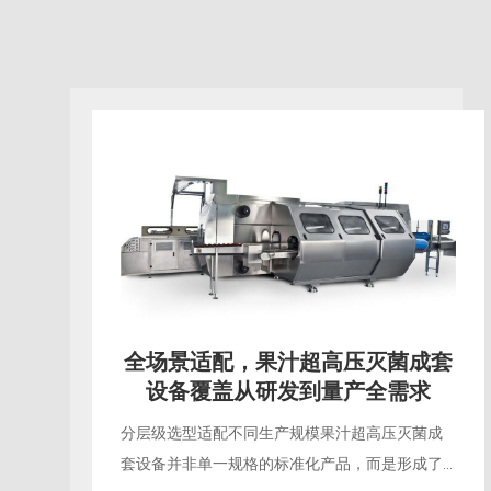
告别“熟果味”，果汁超高压灭菌成
套设备重构冷加工生产标准
打破热灭菌的百年行业惯性过去数十年，果汁行
业的量产始终围绕热力灭菌体系搭建，从高温瞬
时灭菌到巴氏杀菌，所有工艺都建立在“以热换安