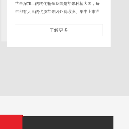
生产线，需要消耗大量蒸汽对果汁进行长时间加
热、冷却，不仅能耗居高不下，加热过程中产生
的废热还需要额外的冷却系统处理，整个生产
了解更多