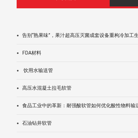
告别“熟果味”，果汁超高压灭菌成套设备重构冷加工
●
FDA材料
●
饮用水输送管
●
高压水混凝土拉毛软管
●
食品工业中的革新：耐强酸软管如何优化酸性物料输
●
石油钻井软管
●