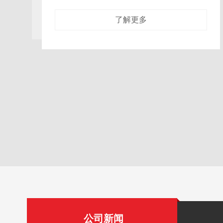
全”的逻辑上，终成品不可避
了解更多
公司新闻