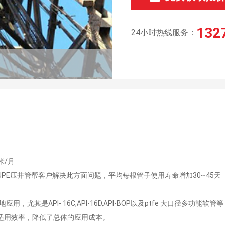
132
24小时热线服务：
米/月
PE压井管帮客户解决此方面问题，平均每根管子使用寿命增加30~45天
，尤其是API- 16C,API-16D,API-BOP以及ptfe 大口径多
适用效率，降低了总体的应用成本。