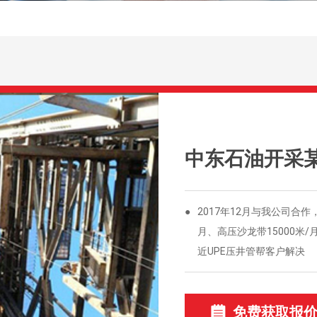
中东石油开采
●
2017年12月与我公司合作
月、高压沙龙带15000
近UPE压井管帮客户解决
免费获取报