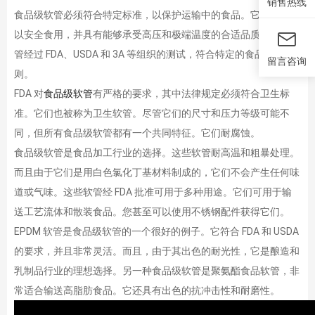
销售热线
食品级软管必须符合特定标准，以保护运输中的食品。它们必须可
以安全食用，并具有能够承受高压和极端温度的合适品质。这些软
管经过 FDA、USDA 和 3A 等组织的测试，符合特定的食品安全准
留言咨询
则。
FDA 对
食品级软管
有严格的要求，其中法律规定必须符合卫生标
准。它们也被称为卫生软管。尽管它们的尺寸和压力等级可能不
同，但所有食品级软管都有一个共同特征。它们耐腐蚀。
食品级软管是食品加工行业的选择。这些软管耐高温和粗暴处理。
而且由于它们是用白色氯化丁基材料制成的，它们不会产生任何味
道或气味。这些软管经 FDA 批准可用于多种用途。它们可用于输
送工艺流体和散装食品。您甚至可以使用不锈钢配件获得它们。
EPDM 软管是食品级软管的一个很好的例子。它符合 FDA 和 USDA
的要求，并且非常灵活。而且，由于其出色的耐光性，它是酿造和
乳制品行业的理想选择。另一种食品级软管是聚氨酯食品软管，非
常适合输送高脂肪食品。它还具有出色的抗冲击性和耐磨性。