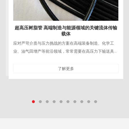
超高压树脂管 高端制造与能源领域的关键流体传输
载体
对严苛介质与压力挑战的方案在高端装备制造、化学工
精密
、油气田增产等前沿领域，常常需要在高压力下输送具有
造、
蚀性、高纯度或特殊性质的流体介质。超高压树脂管凭借
性与
了解更多