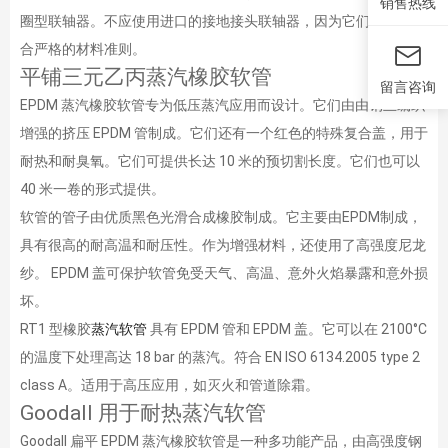
销售热线
圈型联轴器。不应使用进口的接地接头联轴器，因为它们可能不符
合严格的材料准则。
平铺三元乙丙蒸汽橡胶软管
留言咨询
EPDM 蒸汽橡胶软管专为低压蒸汽应用而设计。它们由由钢丝编织
增强的挤压 EPDM 管制成。它们还有一个红色的特殊复合盖，用于
耐热和耐臭氧。它们可提供长达 10 米的预切割长度。它们也可以
40 米一卷的形式提供。
软管的管子由优质黑色光滑合成橡胶制成。它主要由EPDM制成，
具有很高的耐高温和耐压性。作为增强材料，还使用了高强度尼龙
纱。 EPDM 盖可保护软管免受天气、高温、意外火焰暴露和意外损
坏。
RT1 型橡胶
蒸汽软管
具有 EPDM 管和 EPDM 盖。它可以在 2100°C
的温度下处理高达 18 bar 的蒸汽。符合 EN ISO 6134.2005 type 2
class A。适用于高压应用，如灭火和管道除霜。
Goodall 用于耐热蒸汽软管
Goodall 扁平 EPDM 蒸汽橡胶软管是一种多功能产品，由高强度钢