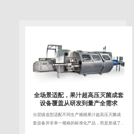
告别“熟果味”，果汁超高压灭菌成
套设备重构冷加工生产标准
打破热灭菌的百年行业惯性过去数十年，果汁行
业的量产始终围绕热力灭菌体系搭建，从高温瞬
时灭菌到巴氏杀菌，所有工艺都建立在“以热换安
全”的逻辑上，终成品不可避