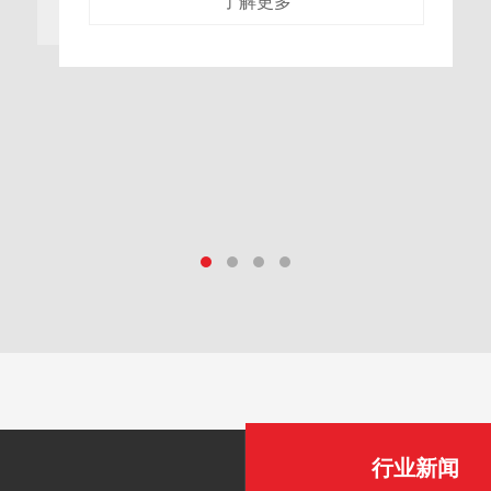
苹果深加工的转化瓶颈我国是苹果种植大国，每
年都有大量的优质苹果因外观瑕疵、集中上市滞
销等问题，无法以鲜果形式卖出，只能以极低价
格进入饲料加工、低端果脯生产等低附加值
了解更多
行业新闻