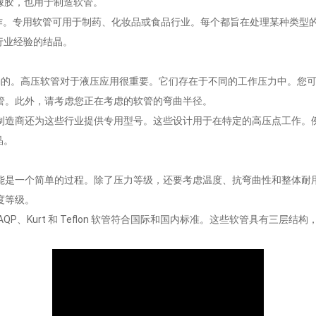
橡胶，也用于制造软管。
。专用软管可用于制药、化妆品或食品行业。每个都旨在处理某种类型的高压。像 F
年行业经验的结晶。
高压软管对于液压应用很重要。它们存在于不同的工作压力中。您可以选择工作压力在
管。此外，请考虑您正在考虑的软管的弯曲半径。
商还为这些行业提供专用型号。这些设计用于在特定的高压点工作。例如，FIT
晶。
能是一个简单的过程。除了压力等级，还要考虑温度、抗弯曲性和整体耐
度等级。
P、Kurt 和 Teflon 软管符合国际和国内标准。这些软管具有三