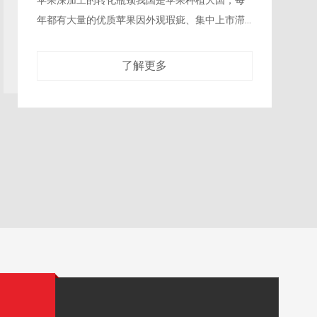
生产线，需要消耗大量蒸汽对果汁进行长时间加
热、冷却，不仅能耗居高不下，加热过程中产生
的废热还需要额外的冷却系统处理，整个生产
了解更多