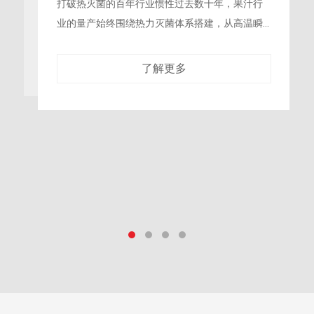
品质新高度，苹果汁超高压灭菌助
力鲜果产业全链条增值
苹果深加工的转化瓶颈我国是苹果种植大国，每
年都有大量的优质苹果因外观瑕疵、集中上市滞
销等问题，无法以鲜果形式卖出，只能以极低价
格进入饲料加工、低端果脯生产等低附加值
了解更多