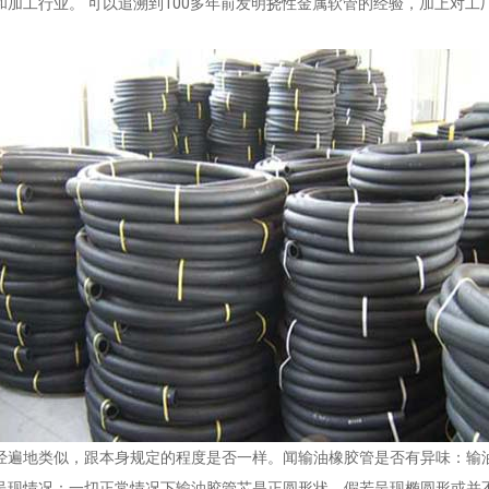
加工行业。 可以追溯到100多年前发明挠性金属软管的经验，加上对
经遍地类似，跟本身规定的程度是否一样。闻输油橡胶管是否有异味：输
呈现情况：一切正常情况下输油胶管芯是正圆形状，假若呈现椭圆形或并