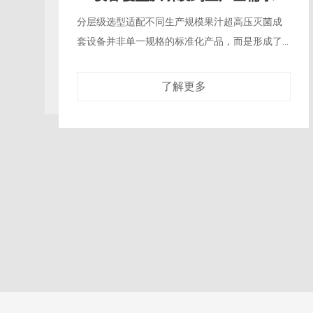
打破热灭菌的百年行业惯性过去数十年，果汁行
业的量产始终围绕热力灭菌体系搭建，从高温瞬
时灭菌到巴氏杀菌，所有工艺都建立在“以热换安
全”的逻辑上，终成品不可避
了解更多