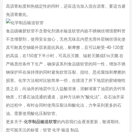
高沥青粘度和热稳定性的同时，还应适当加入混合沥青。要适当避
免沥青脆化。
食品级橡胶软管不含塑化剂酒水输送软管内嵌不锈钢丝增强塑料管
不含增塑剂，使用安全放心，无色无味且内壁光滑外层钢丝强化使
其可耐真空抽吸外层表面抗风化，耐摩擦，且可以耐受-40-120度
的高温，在150度下半小时，可高压灭菌、辐射灭菌或Eto灭菌.在
严格质控条件下生产，确保该系列食品级软管的同一性，增加不锈
钢保护环在保持弹的同时避免软管压裂、扭结、恶劣腐蚀和摩擦的
损害。化学方法相对比较简单一些，在摸清了井下地层的胶绪物性
质之后，向油井的地层中注入盐酸溶液，溶解堵塞了油层的含钙等
物质，打通石油流通的通道，这种方法称为“酸化法”。在石油开采
的过程中，有时会同时使用压裂法和酸化法，力争采到更多的石
油。需要使用酸化压裂软管。
更多关于-
化学制品输送软管
的内容我们会逐渐更新，敬请期待。
您可能关注的标签：软管 化学 输送 制品