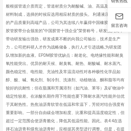
销售热线
般根据管道介质而定，管道材质分为耐酸碱、油、高温及其他特殊
材料制成，选择的时候应选用相应材质的接头。 利通液压以稳定
的产品质量到高端产品，公司为其连续八年赢得中国橡胶工业协会
留言咨询
胶管胶带分会颁发的“中国胶管十强企业”荣誉称号，研发投入高，
带动研发输出强劲，研发成果不断的向我公司输出，技术是生产
力，公司把科研人才作为战略储备，执行人才引进战略,为研发团
队增加新的血液。EPDM胶管优缺点：耐老化、电绝缘性能和耐臭
氧性能突出。优异的耐天候、耐臭氧、耐热、耐酸碱、耐水蒸汽、
颜色稳定性、电性能、充油性及常温流动性对各种极性化学品如
醇、酸、碱、氧化剂、制冷剂、洗涤剂、动植物油、酮和脂等均有
较好的抗耐性；但在脂属和芳属溶剂（如汽油、苯等）及矿物油中
稳定性较差。在浓酸长期作用下性能也要下降耐水蒸汽性能并估优
于其耐热性。热焦油沥青软管在低温和常温下，芳烃对结合强度有
重要影响。一部分自由碳会增加粘度、比重和提高温度稳定性，但
超过一定范围会使沥青脆化，降低其低温性能。因此。表4:4在选
择石油沥青和煤焦油沥青时，应根据其类型进行调整。但是，在提