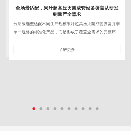
工生产标准
覆盖从研发
打破热灭菌的百年行业惯性过去数十年，果汁行
终围绕热力灭菌体系搭建，从高温瞬时灭菌到巴
成套设备并非
有工艺都建立在“以热换安全”的逻辑上，终成品
求的完整序
试，以及小众
了解更多