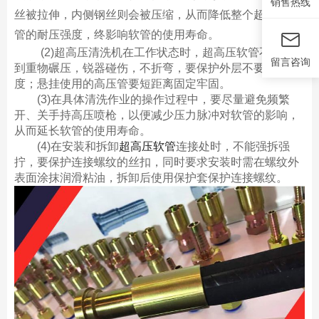
销售热线
丝被拉伸，内侧钢丝则会被压缩，从而降低整个超高压软
管的耐压强度，终影响软管的使用寿命。
(2)超高压清洗机在工作状态时，超高压软管不能受
留言咨询
到重物碾压，锐器碰伤，不折弯，要保护外层不要磨损过
度；悬挂使用的高压管要短距离固定牢固。
(3)在具体清洗作业的操作过程中，要尽量避免频繁
开、关手持高压喷枪，以便减少压力脉冲对软管的影响，
从而延长软管的使用寿命。
(4)在安装和拆卸
超高压软管
连接处时，不能强拆强
拧，要保护连接螺纹的丝扣，同时要求安装时需在螺纹外
表面涂抹润滑粘油，拆卸后使用保护套保护连接螺纹。