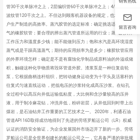
销售热线
管30千次单脉冲之上，2层编织管60千次单脉冲之上；4/6层螺旋
波纹管120千次之上。不但达到顾客机器设备的规定，也增强了用
户生产制造的高效率。蒸汽胶管的选定标准：确定挑选适用运输蒸
留言咨询
气的橡胶软管；要合理的辨出蒸汽管道所运用的行业；蒸气的具体
工作压力和溫度多少钱；能不能做到压力；饱和水汽是高环境湿度
蒸气或是干躁高溫蒸气；期待的应用頻率为是多少；橡胶软管应用
的外界环境怎样；确定是不是有腐蚀化学制品或原料油的外溢或储
积，触碰这种化学物质将毁坏管道外胶。渣浆泵是一种往复齿轮
泵，它根据曲柄连杆组织，把转动健身运动变为十字头及活塞杆的
往复式匀速直线运动 ，把低电压的沙浆转化成髙压沙浆。在钻孔
全过程中以髙压向井低运输低粘度，大比例和含沙量较高的压井
液，用于制冷麻花钻，冲洗井低，粉碎岩层，从井低回到时带上出
煤岩，是石油钻井工作重要的工艺技术之一。 2020年，利通石油
管道API 16D取得成功地得到了先进的劳塔罗船运公司（LR）权威
认证的消防安全验证，为企业发展国外市场迈开了新的一步。劳塔
罗船运公司是全世界创建长的船运公司之一，它具备严谨的审批规