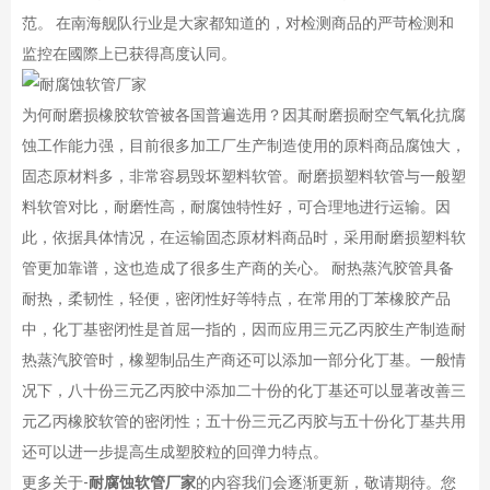
范。 在南海舰队行业是大家都知道的，对检测商品的严苛检测和
监控在國際上已获得髙度认同。
为何耐磨损橡胶软管被各国普遍选用？因其耐磨损耐空气氧化抗腐
蚀工作能力强，目前很多加工厂生产制造使用的原料商品腐蚀大，
固态原材料多，非常容易毁坏塑料软管。耐磨损塑料软管与一般塑
料软管对比，耐磨性高，耐腐蚀特性好，可合理地进行运输。因
此，依据具体情况，在运输固态原材料商品时，采用耐磨损塑料软
管更加靠谱，这也造成了很多生产商的关心。 耐热蒸汽胶管具备
耐热，柔韧性，轻便，密闭性好等特点，在常用的丁苯橡胶产品
中，化丁基密闭性是首屈一指的，因而应用三元乙丙胶生产制造耐
热蒸汽胶管时，橡塑制品生产商还可以添加一部分化丁基。一般情
况下，八十份三元乙丙胶中添加二十份的化丁基还可以显著改善三
元乙丙橡胶软管的密闭性；五十份三元乙丙胶与五十份化丁基共用
还可以进一步提高生成塑胶粒的回弹力特点。
更多关于-
耐腐蚀软管厂家
的内容我们会逐渐更新，敬请期待。您