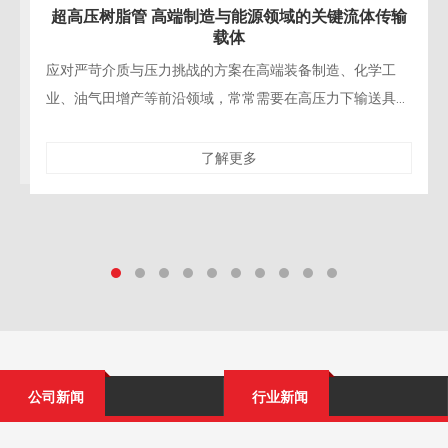
传输
超高压树脂管 赋能水力破拆与精密拆除施工
学工
精密工程拆除的“柔性手术刀”在现代桥梁修复、建筑结构
送具有
造、核设施退役等精密拆除工程中，对施工的精确性、安
管凭借
性与对保留结构的零损伤要求达到了前所未有的高
了解更多
公司新闻
行业新闻